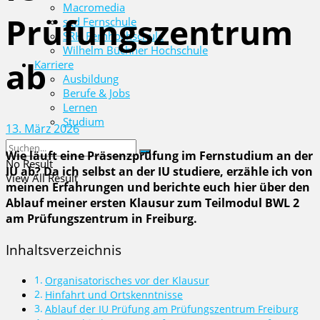
Macromedia
Prüfungszentrum
sgd Fernschule
SRH Fernhochschule
Wilhelm Büchner Hochschule
ab
Karriere
Ausbildung
Berufe & Jobs
Lernen
Studium
13. März 2026
Wie läuft eine Präsenzprüfung im Fernstudium an der
No Result
IU ab? Da ich selbst an der IU studiere, erzähle ich von
View All Result
meinen Erfahrungen und berichte euch hier über den
Ablauf meiner ersten Klausur zum Teilmodul BWL 2
am Prüfungszentrum in Freiburg.
Inhaltsverzeichnis
Organisatorisches vor der Klausur
Hinfahrt und Ortskenntnisse
Ablauf der IU Prüfung am Prüfungszentrum Freiburg