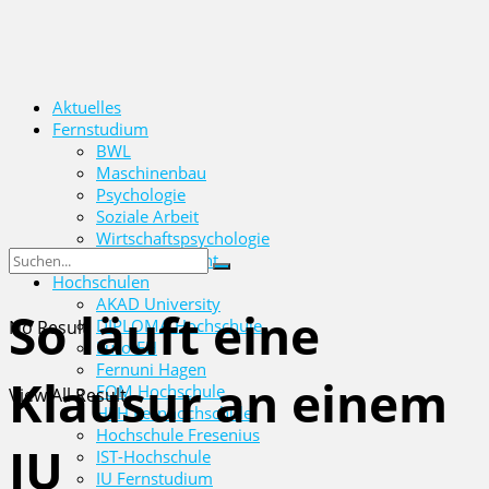
Aktuelles
Fernstudium
BWL
Maschinenbau
Psychologie
Soziale Arbeit
Wirtschaftspsychologie
Wirtschaftsrecht
Hochschulen
AKAD University
So läuft eine
DIPLOMA Hochschule
No Result
Euro-FH
Fernuni Hagen
Klausur an einem
FOM Hochschule
View All Result
HFH Fernhochschule
Hochschule Fresenius
IU
IST-Hochschule
IU Fernstudium