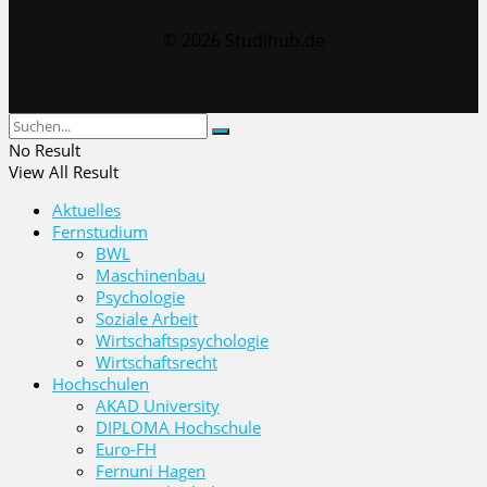
© 2026 Studihub.de
No Result
View All Result
Aktuelles
Fernstudium
BWL
Maschinenbau
Psychologie
Soziale Arbeit
Wirtschaftspsychologie
Wirtschaftsrecht
Hochschulen
AKAD University
DIPLOMA Hochschule
Euro-FH
Fernuni Hagen