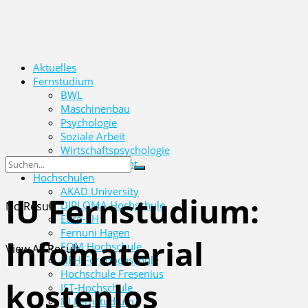
Aktuelles
Fernstudium
BWL
Maschinenbau
Psychologie
Soziale Arbeit
Wirtschaftspsychologie
Wirtschaftsrecht
Hochschulen
AKAD University
IU Fernstudium:
DIPLOMA Hochschule
No Result
Euro-FH
Fernuni Hagen
Infomaterial
FOM Hochschule
View All Result
HFH Fernhochschule
Hochschule Fresenius
kostenlos
IST-Hochschule
IU Fernstudium