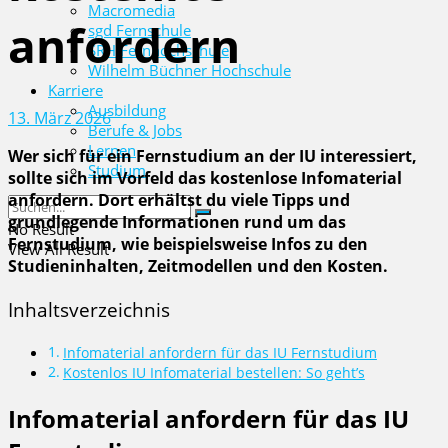
Macromedia
anfordern
sgd Fernschule
SRH Fernhochschule
Wilhelm Büchner Hochschule
Karriere
Ausbildung
13. März 2026
Berufe & Jobs
Lernen
Wer sich für ein Fernstudium an der IU interessiert,
Studium
sollte sich im Vorfeld das kostenlose Infomaterial
anfordern. Dort erhältst du viele Tipps und
grundlegende Informationen rund um das
No Result
Fernstudium, wie beispielsweise Infos zu den
View All Result
Studieninhalten, Zeitmodellen und den Kosten.
Inhaltsverzeichnis
Infomaterial anfordern für das IU Fernstudium
Kostenlos IU Infomaterial bestellen: So geht’s
Infomaterial anfordern für das IU