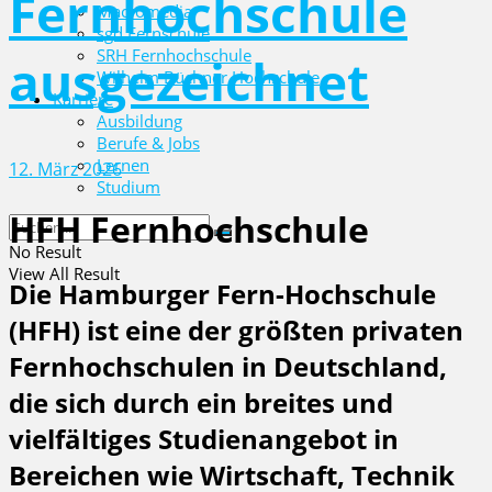
Fernhochschule
Macromedia
sgd Fernschule
SRH Fernhochschule
ausgezeichnet
Wilhelm Büchner Hochschule
Karriere
Ausbildung
Berufe & Jobs
Lernen
12. März 2026
Studium
HFH Fernhochschule
No Result
View All Result
Die Hamburger Fern-Hochschule
(HFH) ist eine der größten privaten
Fernhochschulen in Deutschland,
die sich durch ein breites und
vielfältiges Studienangebot in
Bereichen wie Wirtschaft, Technik