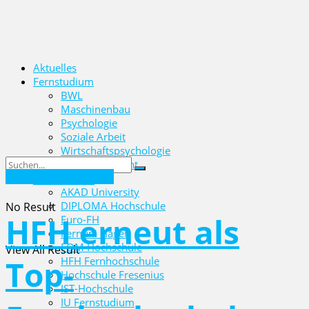
Aktuelles
Fernstudium
BWL
Maschinenbau
Psychologie
Soziale Arbeit
Wirtschaftspsychologie
Wirtschaftsrecht
HFH Fernhochschule
Hochschulen
AKAD University
DIPLOMA Hochschule
No Result
HFH erneut als
Euro-FH
Fernuni Hagen
FOM Hochschule
View All Result
Top-
HFH Fernhochschule
Hochschule Fresenius
IST-Hochschule
IU Fernstudium