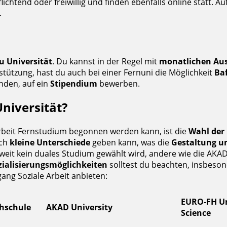
htend oder freiwillig und finden ebenfalls online statt. Auf
.
u Universität
. Du kannst in der Regel mit
monatlichen Aus
rstützung, hast du auch bei einer Fernuni die Möglichkeit
Ba
nden, auf ein
Stipendium
bewerben.
niversität?
e Arbeit Fernstudium begonnen werden kann, ist die
Wahl der 
ich
kleine Unterschiede
geben kann, was die
Gestaltung u
oweit kein duales Studium gewählt wird, andere wie die AKA
ialisierungsmöglichkeiten
solltest du beachten, insbeson
ang Soziale Arbeit anbieten:
EURO-FH Uni
chschule
AKAD University
Science