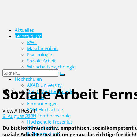
Aktuelles
Fernstudium
BWL
Maschinenbau
Psychologie
Soziale Arbeit
Wirtschaftspsychologie
Wirtschaftsrecht
Hochschulen
AKAD University
Soziale Arbeit Fer
DIPLOMA Hochschule
No Result
Euro-FH
Fernuni Hagen
FOM Hochschule
View All Result
HFH Fernhochschule
6. August 2024
Hochschule Fresenius
Du bist kommunikativ, empathisch, sozialkompetent und 
IST-Hochschule
IU Fernstudium
soziale Arbeit Fernstudium genau das richtige für dic