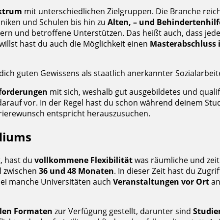
ktrum
mit unterschiedlichen Zielgruppen. Die Branche reic
Kliniken und Schulen bis hin zu
Alten, – und Behindertenhilf
dern und betroffene Unterstützen. Das heißt auch, dass jed
willst hast du auch die Möglichkeit einen
Masterabschluss i
ich guten Gewissens als staatlich anerkannter Sozialarbeit
sforderungen
mit sich, weshalb gut ausgebildetes und qualif
arauf vor. In der Regel hast du schon während deinem Stud
rrierewunsch entspricht herauszusuchen.
udiums
t, hast du
vollkommene Flexibilität
was räumliche und zei
l zwischen
36 und 48 Monaten
. In dieser Zeit hast du Zugr
obei manche Universitäten auch
Veranstaltungen vor Ort
an
alen Formaten
zur Verfügung gestellt, darunter sind
Studie