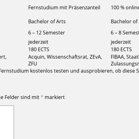
Fernstudium mit Präsenzanteil
100 % onlin
Bachelor of Arts
Bachelor of 
6 – 12 Semester
6 – 8 Semes
jederzeit
jederzeit
180 ECTS
180 ECTS
rt,
Acquin, Wissenschaftsrat, ZEvA,
FIBAA, Staat
ZFU
Zulassungs
Fernstudium kostenlos testen und ausprobieren, ob diese St
he Felder sind mit
*
markiert