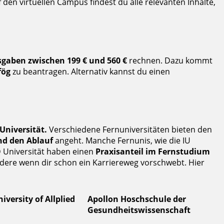
 den virtuellen Campus findest du alle relevanten Inhalte,
gaben zwischen 199 € und 560 €
rechnen. Dazu kommt
fög
zu beantragen. Alternativ kannst du einen
Universität.
Verschiedene Fernuniversitäten bieten den
nd den Ablauf
angeht. Manche Fernunis, wie die IU
D Universität haben einen
Praxisanteil im Fernstudium
dere wenn dir schon ein Karriereweg vorschwebt. Hier
versity of Allplied
Apollon Hoschschule der
Gesundheitswissenschaft