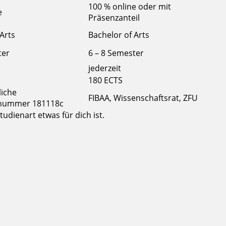
100 % online oder mit
e
Präsenzanteil
Arts
Bachelor of Arts
ter
6 – 8 Semester
jederzeit
180 ECTS
liche
FIBAA, Wissenschaftsrat, ZFU
nummer 181118c
udienart etwas für dich ist.