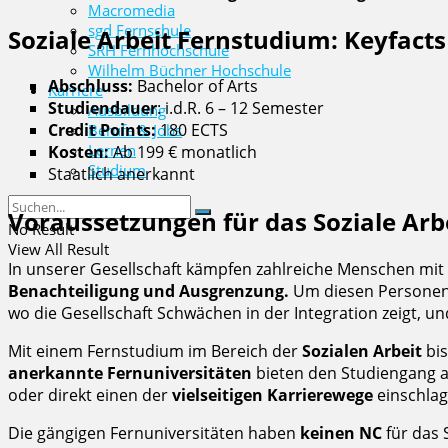
Macromedia
sgd Fernschule
Soziale Arbeit Fernstudium: Keyfacts
SRH Fernhochschule
Wilhelm Büchner Hochschule
Abschluss:
Bachelor of Arts
Karriere
Studiendauer
: i.d.R. 6 – 12 Semester
Ausbildung
Credit Points:
180 ECTS
Berufe & Jobs
Lernen
Kosten:
Ab 199 € monatlich
Studium
Staatlich anerkannt
Voraussetzungen für das Soziale Arb
No Result
View All Result
In unserer Gesellschaft kämpfen zahlreiche Menschen mit
Benachteiligung und Ausgrenzung.
Um diesen Personen 
wo die Gesellschaft Schwächen in der Integration zeigt, un
Mit einem Fernstudium im Bereich der
Sozialen Arbeit
bis
anerkannte Fernuniversitäten
bieten den Studiengang a
oder direkt einen der
vielseitigen Karrierewege
einschlag
Die gängigen Fernuniversitäten haben
keinen NC
für das 