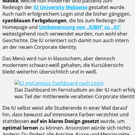
Maske
, welche nun moderner und passend zum
Redesign der
IU University Webseite
gestaltet wurde.
Auch nach erfolgreichem Login sind die bisher gängigen,
cyanblauen Farbgebungen
, die bis zum Redesign der
Homepage und
Umbenennung von „IUBH“ zu „IU“
weitestgehend noch verwendet wurden, nun wohl eher
Geschichte. Die IU orientiert sich damit nun auch intern
an der neuen Corporate Identity.
Das Menü wird nun in klassischem, aber dennoch
modernem schwarz-weiß gehalten, die Kursübersicht
bleibt weiterhin übersichtlich und in weiß.
Das Dashboard im Fernstudium an der IU nach erfolgre
was Teil der mittlerweile veralteten Corporate Iden
Die IU selbst weist alle Studierende in einer Mail darauf
hin, dass bewusst auf intensivere Farben verzichtet und
stattdessen
auf ein klares Design gesetzt
wurde, um
optimal lernen
zu können. Ansonsten würde sich nichts
ändern: Du findest alle Anträge, Kurse und Menüpunkte