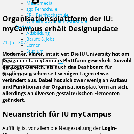
Macromedia
sgd Fernschule
SRH Fernhochschule
Organisationsplattform der IU:
Wilhelm Büchner Hochschule
myCampus erhält Designupdate
Karriere
Ausbildung
Berufe & Jobs
21. Juli 2022
Lernen
Studium
Moderner, klarer, intuitiver: Die IU University hat am
Design der IU myCampus Plattform gewerkelt. Sowohl
der Login-Bereich, als auch das Dashboard für
No Result
Studierende sehen seit wenigen Tagen etwas
View All Result
verändert aus. Dabei hat sich zwar wenig an Aufbau
und Funktionen der Organisationsplattform an sich,
allerdings an diversen gestalterischen Elementen
geändert.
Neuanstrich für IU myCampus
Auffällig ist vor allem die Neugestaltung der
Login-