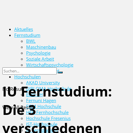
Aktuelles
Fernstudium
BWL
Maschinenbau
Psychologie
Soziale Arbeit
Wirtschaftspsychologie
Wirtschaftsrecht
Hochschulen
AKAD University
IU Fernstudium:
DIPLOMA Hochschule
No Result
Euro-FH
Fernuni Hagen
Die 3
FOM Hochschule
View All Result
HFH Fernhochschule
Hochschule Fresenius
verschiedenen
IST-Hochschule
IU Fernstudium