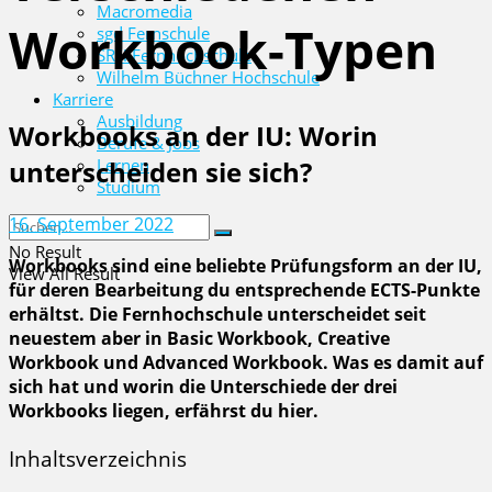
Macromedia
Workbook-Typen
sgd Fernschule
SRH Fernhochschule
Wilhelm Büchner Hochschule
Karriere
Ausbildung
Workbooks an der IU: Worin
Berufe & Jobs
unterscheiden sie sich?
Lernen
Studium
16. September 2022
No Result
Workbooks sind eine beliebte Prüfungsform an der IU,
View All Result
für deren Bearbeitung du entsprechende ECTS-Punkte
erhältst. Die Fernhochschule unterscheidet seit
neuestem aber in Basic Workbook, Creative
Workbook und Advanced Workbook. Was es damit auf
sich hat und worin die Unterschiede der drei
Workbooks liegen, erfährst du hier.
Inhaltsverzeichnis