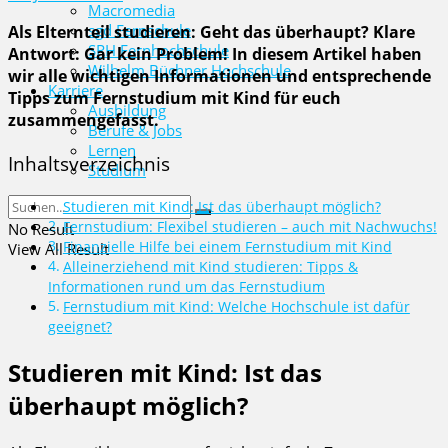
Macromedia
sgd Fernschule
Als Elternteil studieren: Geht das überhaupt? Klare
SRH Fernhochschule
Antwort: Gar kein Problem! In diesem Artikel haben
Wilhelm Büchner Hochschule
wir alle wichtigen Informationen und entsprechende
Karriere
Tipps zum Fernstudium mit Kind für euch
Ausbildung
zusammengefasst.
Berufe & Jobs
Lernen
Inhaltsverzeichnis
Studium
Studieren mit Kind: Ist das überhaupt möglich?
Fernstudium: Flexibel studieren – auch mit Nachwuchs!
No Result
Finanzielle Hilfe bei einem Fernstudium mit Kind
View All Result
Alleinerziehend mit Kind studieren: Tipps &
Informationen rund um das Fernstudium
Fernstudium mit Kind: Welche Hochschule ist dafür
geeignet?
Studieren mit Kind: Ist das
überhaupt möglich?