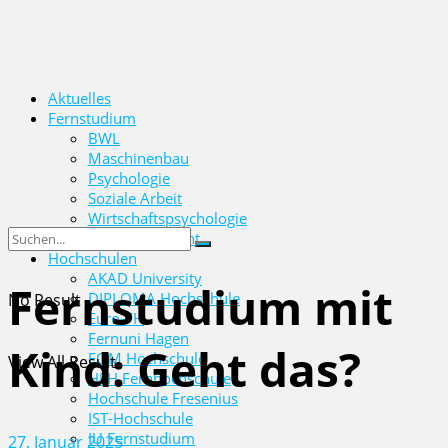
Aktuelles
Fernstudium
BWL
Maschinenbau
Psychologie
Soziale Arbeit
Wirtschaftspsychologie
Wirtschaftsrecht
Hochschulen
AKAD University
Fernstudium mit
DIPLOMA Hochschule
No Result
Euro-FH
Fernuni Hagen
Kind: Geht das?
FOM Hochschule
View All Result
HFH Fernhochschule
Hochschule Fresenius
IST-Hochschule
IU Fernstudium
27. Januar 2025