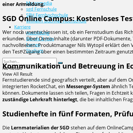
Macromedia
einer Anmeldung.
sgd Fernschule
SRH Fernhochschule
SGD Online Campus: Kostenloses Te
Wilhelm Büchner Hochschule
Karriere
Wer noch unentschlossen ist, ob ein Fernstudium das Richt
Ausbildung
erkunden. Über Demo-Inhalte (darunter PDF-Dokumente, V
Berufe & Jobs
Lernen
nachvollziehen. Produktmanager Nils Wytopil erklärt den V
Studium
den Test-Zugang über einen bestimmten Zeitraum genutzt
Kommunikation und Betreuung in Ec
No Result
View All Result
Fernstudierende sind geografisch verteilt, aber auf dem 
integrierten RocketChat, ein
Messenger-System
ähnlich T
können. Dokumente lassen sich teilen, Fragen in Echtzeit k
zuständige Lehrkraft hinterlegt
, die bei inhaltlichen Fr
Studienhefte in fünf Formaten, Prüfu
Die
Lernmaterialien der SGD
stehen auf dem OnlineCampus