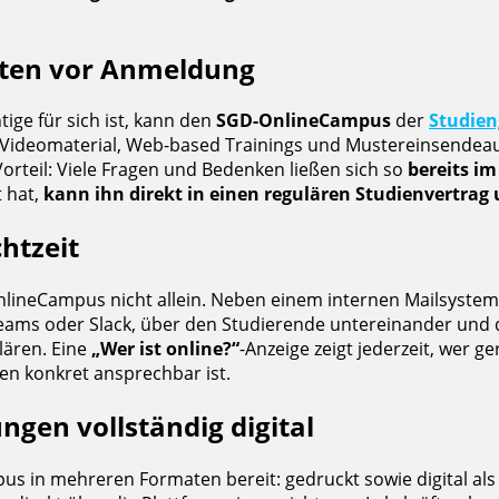
sten vor Anmeldung
ige für sich ist, kann den
SGD-OnlineCampus
der
Studie
ideomaterial, Web-based Trainings und Mustereinsendeaufg
orteil: Viele Fragen und Bedenken ließen sich so
bereits im
 hat,
kann ihn direkt in einen regulären Studienvertra
htzeit
OnlineCampus nicht allein. Neben einem internen Mailsystem
eams oder Slack, über den Studierende untereinander und 
lären. Eine
„Wer ist online?“
-Anzeige zeigt jederzeit, wer ge
agen konkret ansprechbar ist.
ngen vollständig digital
 in mehreren Formaten bereit: gedruckt sowie digital als