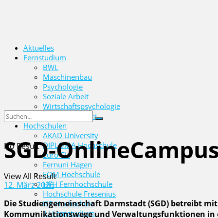
Aktuelles
Fernstudium
BWL
Maschinenbau
Psychologie
Soziale Arbeit
Wirtschaftspsychologie
Wirtschaftsrecht
Hochschulen
AKAD University
SGD-OnlineCampus 
DIPLOMA Hochschule
No Result
Euro-FH
Fernuni Hagen
FOM Hochschule
View All Result
HFH Fernhochschule
12. März 2026
Hochschule Fresenius
Die Studiengemeinschaft Darmstadt (SGD) betreibt mit 
IST-Hochschule
IU Fernstudium
Kommunikationswege und Verwaltungsfunktionen in ein