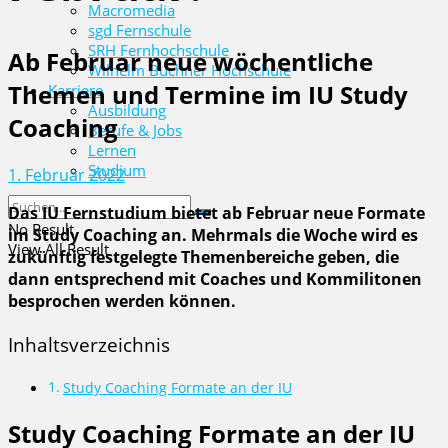
Macromedia
sgd Fernschule
SRH Fernhochschule
Ab Februar neue wöchentliche
Wilhelm Büchner Hochschule
Themen und Termine im IU Study
Karriere
Ausbildung
Coaching
Berufe & Jobs
Lernen
Studium
1. Februar 2022
Das IU Fernstudium bietet ab Februar neue Formate
No Result
im Study Coaching an. Mehrmals die Woche wird es
View All Result
zukünftig festgelegte Themenbereiche geben, die
dann entsprechend mit Coaches und Kommilitonen
besprochen werden können.
Inhaltsverzeichnis
Study Coaching Formate an der IU
Study Coaching Formate an der IU