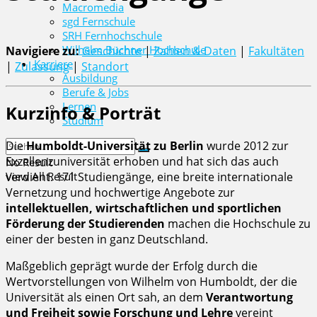
Macromedia
sgd Fernschule
SRH Fernhochschule
Wilhelm Büchner Hochschule
Navigiere zu:
Geschichte
|
Zahlen & Daten
|
Fakultäten
Karriere
|
Zulassung
|
Standort
Ausbildung
Berufe & Jobs
Lernen
Kurzinfo & Porträt
Studium
Die
Humboldt-Universität zu Berlin
wurde 2012 zur
Exzellenzuniversität erhoben und hat sich das auch
No Result
View All Result
verdient. 171 Studiengänge, eine breite internationale
Vernetzung und hochwertige Angebote zur
intellektuellen, wirtschaftlichen und sportlichen
Förderung der Studierenden
machen die Hochschule zu
einer der besten in ganz Deutschland.
Maßgeblich geprägt wurde der Erfolg durch die
Wertvorstellungen von Wilhelm von Humboldt, der die
Universität als einen Ort sah, an dem
Verantwortung
und Freiheit sowie Forschung und Lehre
vereint