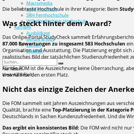
Macromedia
Die beliebteste Hochschule in ihrer Kategorie: Beim
Study
sgd Fernschule
SRH Fernhochschule
Wilhelm Büchner Hochschule
Was steckt hinter dem Award?
Karriere
Ausbildung
Das Online-Portal StudyCheck sammelt Erfahrungsberichte
Berufe & Jobs
87.000 Bewertungen zu insgesamt 583 Hochschulen
ein
Lernen
Organisation und Ausstattung. Die Platzierung ergibt si
Studium
realistisches Bild der tatsächlichen Studienzufriedenheit z
Für die FOM ist die Auszeichnung keine Überraschung, a
No Result
View All Result
erstmals für den ersten Platz.
Nicht das einzige Zeichen der Aner
Die FOM sammelt seit Jahren Auszeichnungen aus verschie
Qualität, brachte eine
Top-Platzierung in der Kategorie 
Deutschlands in Sachen Kundenzufriedenheit. Und die Wirt
Das ergibt ein konsistentes Bild:
Die FOM wird nicht nur 