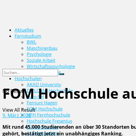
Aktuelles
Fernstudium
BWL
Maschinenbau
Psychologie
Soziale Arbeit
Wirtschaftspsychologie
Wirtschaftsrecht
Hochschulen
AKAD University
FOM Hochschule au
DIPLOMA Hochschule
No Result
Euro-FH
Fernuni Hagen
FOM Hochschule
View All Result
HFH Fernhochschule
9. März 2026
Hochschule Fresenius
Mit rund 45.000 Studierenden an über 30 Standorten b
IST-Hochschule
IU Fernstudium
gehört, bestätigt jetzt ein unabhängiges Ranking.