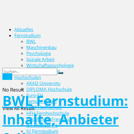
Aktuelles
Fernstudium
BWL
Maschinenbau
Psychologie
Soziale Arbeit
Wirtschaftspsychologie
Wirtschaftsrecht
BWL
Hochschulen
AKAD University
DIPLOMA Hochschule
No Result
BWL Fernstudium:
Euro-FH
Fernuni Hagen
FOM Hochschule
View All Result
Inhalte, Anbieter
HFH Fernhochschule
Hochschule Fresenius
IST-Hochschule
IU Fernstudium