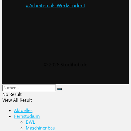
» Arbeiten als Werkstudent
© 2026 Studihub.de
No Result
View All Result
Aktuelles
Fernstudium
BWL
Maschinenbau