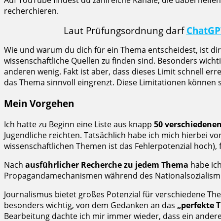
Auf YouTube findest du zahlreiche Kanäle, die dabei helf
recherchieren.
Laut Prüfungsordnung darf
ChatGP
Wie und warum du dich für ein Thema entscheidest, ist dir
wissenschaftliche Quellen zu finden sind. Besonders wicht
anderen wenig. Fakt ist aber, dass dieses Limit schnell err
das Thema sinnvoll eingrenzt. Diese Limitationen können s
Mein Vorgehen
Ich hatte zu Beginn eine Liste aus knapp
50 verschiedene
Jugendliche reichten. Tatsächlich habe ich mich hierbei v
wissenschaftlichen Themen ist das Fehlerpotenzial hoch), 
Nach
ausführlicher Recherche zu jedem Thema
habe ich
Propagandamechanismen während des Nationalsozialismus
Journalismus bietet großes Potenzial für verschiedene Th
besonders wichtig, von dem Gedanken an das
„perfekte 
Bearbeitung dachte ich mir immer wieder, dass ein andere