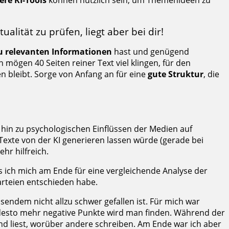
re KI-Tools
können nützlich sein, um Themenideen zu
ualität zu prüfen, liegt aber bei dir!
u relevanten Informationen
hast und genügend
n mögen 40 Seiten reiner Text viel klingen, für den
gen bleibt. Sorge von Anfang an für eine
gute Struktur
, die
hin zu psychologischen Einflüssen der Medien auf
Texte von der KI generieren lassen würde (gerade bei
hr hilfreich.
s ich mich am Ende für eine vergleichende Analyse der
rteien entschieden habe.
endem nicht allzu schwer gefallen ist. Für mich war
sto mehr negative Punkte wird man finden. Während der
nd liest, worüber andere schreiben. Am Ende war ich aber