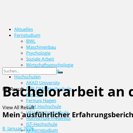
Aktuelles
Fernstudium
BWL
Maschinenbau
Psychologie
Soziale Arbeit
Wirtschaftspsychologie
Wirtschaftsrecht
Hochschulen
AKAD University
Bachelorarbeit an 
DIPLOMA Hochschule
No Result
Euro-FH
Fernuni Hagen
FOM Hochschule
View All Result
HFH Fernhochschule
Mein ausführlicher Erfahrungsberich
Hochschule Fresenius
IST-Hochschule
8. Januar 2026
IU Fernstudium