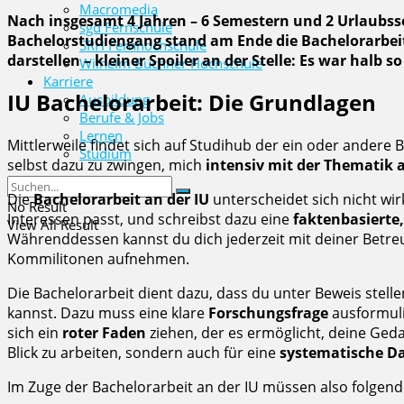
Macromedia
Nach insgesamt 4 Jahren – 6 Semestern und 2 Urlaubss
sgd Fernschule
Bachelorstudiengang stand am Ende die Bachelorarbeit a
SRH Fernhochschule
darstellen – kleiner Spoiler an der Stelle: Es war halb
Wilhelm Büchner Hochschule
Karriere
IU Bachelorarbeit: Die Grundlagen
Ausbildung
Berufe & Jobs
Lernen
Mittlerweile findet sich auf Studihub der ein oder ander
Studium
selbst dazu zu zwingen, mich
intensiv mit der Thematik 
Die
Bachelorarbeit an der IU
unterscheidet sich nicht wi
No Result
Interessen passt, und schreibst dazu eine
faktenbasierte
View All Result
Währenddessen kannst du dich jederzeit mit deiner Betr
Kommilitonen aufnehmen.
Die Bachelorarbeit dient dazu, dass du unter Beweis stell
kannst. Dazu muss eine klare
Forschungsfrage
ausformuli
sich ein
roter Faden
ziehen, der es ermöglicht, deine Geda
Blick zu arbeiten, sondern auch für eine
systematische Da
Im Zuge der Bachelorarbeit an der IU müssen also folgende