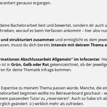
garantiert genauso ergangen.
eine Bachelorarbeit liest und bewertet, sondern dir auch un
hrieben, worauf es beim Verfassen ankommt – hier also nur
z und strukturiert zusammen
und ermöglicht es dem jeweili
ssen, musst du dich bereits
intensiv mit deinem Thema 
.
rmationen Abschlussarbeit Allgemein“ im Infocenter
. Hi
 ist in
Grün, Gelb oder Rot
gekennzeichnet, ob der jeweilig
ren für deine Thematik infrage kommen.
 Expertise zu meinem Thema passen würde. Manche, die ein
achelorarbeit beginnen wollte ins Betreuerboard geschaut – 
 einem passenden Tutor zu „reservieren“. Auch so habe ich 
lich geändert ☺️) wirklich mehr als zufrieden.