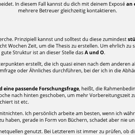
heidet. In diesem Fall kannst du dich mit deinem Exposé
an 
mehrere Betreuer gleichzeitig kontaktieren.
rche. Prinzipiell kannst und solltest du diese zumindest
st
 acht Wochen Zeit, um die Thesis zu erstellen. Um ehrlich zu
 gute Struktur ist an dieser Stelle das
A und O
.
nterpunkten erstellt, die ich quasi einen nach dem anderen 
frage oder Ähnliches durchführen, bei der ich in die Abhä
d eine passende Forschungsfrage
, heißt, die Rahmenbedi
oche nach hinten geschoben, um mehr Vorbereitungszeit zu
hiert ist etc.
 – mitnichten. Ich persönlich arbeite am besten, wenn ich 
 zu haben, gerade in Form von Büchern, schadet aber nie un
etquellen genutzt. Bei Letzterem ist immer zu prüfen, ob d