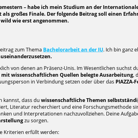
emestern – habe ich mein Studium an der International
ls großes Finale. Der folgende Beitrag soll einen Erfah
 so wild wie erst angenommen.
e Beitrag zum Thema
Bachelorarbeit an der IU
. Ich bin ganz 
auseinanderzusetzen.
rklich von denen an Präsenz-Unis. Im Wesentlichen suchst 
, mit wissenschaftlichen Quellen belegte Ausarbeitung
, 
euungsperson in Verbindung setzen oder über das
PIAZZA-
en kannst, dass du
wissenschaftliche Themen selbstständi
ert, Literatur recherchiert und eine Forschungsmethode si
nken und Interpretationen nachzuvollziehen. Deine Aufgabe i
rstellung
zu sorgen.
 Kriterien erfüllt werden: