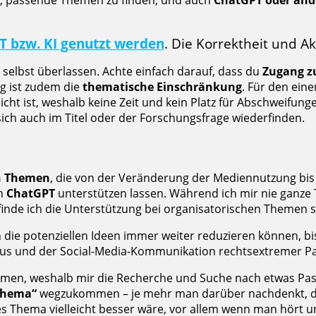
en, passende Themen zu finden, und auch
ChatGPT oder ande
T bzw. KI genutzt werden
. Die Korrektheit und Akt
 selbst überlassen. Achte einfach darauf, dass du
Zugang z
ig ist zudem die
thematische Einschränkung
. Für den eine
eicht ist, weshalb keine Zeit und kein Platz für Abschweifun
ich auch im Titel oder der Forschungsfrage wiederfinden.
n Themen
, die von der Veränderung der Mediennutzung bis 
on
ChatGPT
unterstützen lassen. Während ich mir nie ganze 
finde ich die Unterstützung bei organisatorischen Themen se
 die potenziellen Ideen immer weiter reduzieren können, bi
 und der Social-Media-Kommunikation rechtsextremer Pa
emen, weshalb mir die Recherche und Suche nach etwas Pass
Thema“
wegzukommen – je mehr man darüber nachdenkt, de
s Thema vielleicht besser wäre, vor allem wenn man hört u