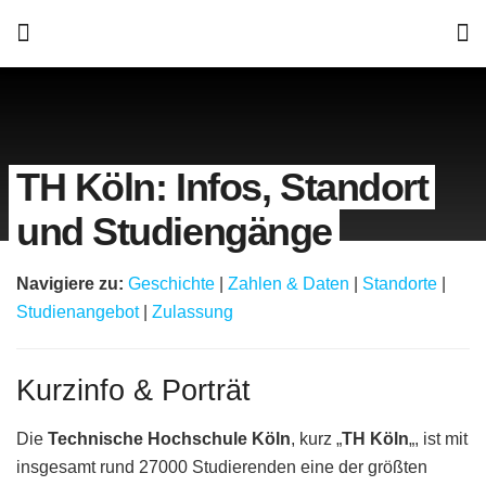
TH Köln: Infos, Standort
und Studiengänge
Navigiere zu:
Geschichte
|
Zahlen & Daten
|
Standorte
|
Studienangebot
|
Zulassung
Kurzinfo & Porträt
Die
Technische Hochschule Köln
, kurz „
TH Köln
„, ist mit
insgesamt rund 27000 Studierenden eine der größten