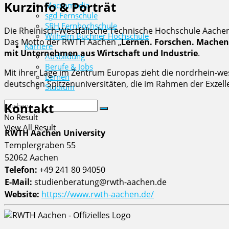
Kurzinfo & Porträt
Macromedia
sgd Fernschule
SRH Fernhochschule
Die Rheinisch-Westfälische Technische Hochschule Aachen
Wilhelm Büchner Hochschule
Das Motto der RWTH Aachen „
Lernen. Forschen. Machen
Karriere
mit Unternehmen aus Wirtschaft und Industrie
.
Ausbildung
Berufe & Jobs
Mit ihrer Lage im Zentrum Europas zieht die nordrhein-we
Lernen
deutschen Spitzenuniversitäten, die im Rahmen der Exzel
Studium
Kontakt
No Result
View All Result
RWTH Aachen University
Templergraben 55
52062 Aachen
Telefon:
+49 241 80 94050
E-Mail:
studienberatung@rwth-aachen.de
Website:
https://www.rwth-aachen.de/