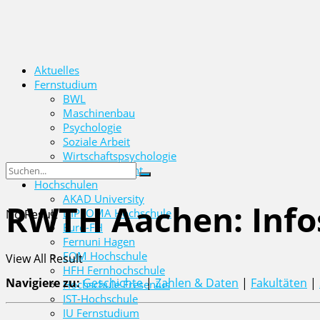
Aktuelles
Fernstudium
BWL
Maschinenbau
Psychologie
Soziale Arbeit
Wirtschaftspsychologie
Wirtschaftsrecht
Hochschulen
AKAD University
RWTH Aachen: Info
DIPLOMA Hochschule
No Result
Euro-FH
Fernuni Hagen
FOM Hochschule
View All Result
HFH Fernhochschule
Navigiere zu:
Geschichte
|
Zahlen & Daten
|
Fakultäten
|
Hochschule Fresenius
IST-Hochschule
IU Fernstudium