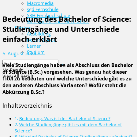
Macromedia
sgd Fernschule
SRH Fernhochschule
Bedeutung des Bachelor of Science:
Wilhelm Büchner Hochschule
Studiengänge und Unterschiede
Karriere
Ausbildung
einfach erklärt
Berufe & Jobs
Lernen
Studium
6. August 2024
Viele Studiengänge haben als Abschluss den Bachelor
No Result
of Science (B.Sc.) vorgesehen. Was genau hat dieser
View All Result
Titel zu bedeuten und welche Unterschiede gibt es zu
den anderen Abschluss-Varianten? Wofür steht die
Abkürzung B.Sc.?
Inhaltsverzeichnis
Bedeutung: Was ist der Bachelor of Science?
Welche Studiengänge gibt es mit dem Bachelor of
Science?
Wie sind Bachelor of Science Studiengänge aufgebaut?