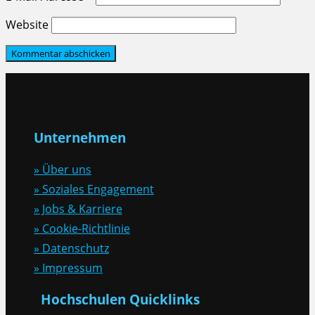
Website
Unternehmen
» Über uns
» Soziales Engagement
» Jobs & Karriere
» Cookie-Richtlinie
» Datenschutz
» Impressum
Hochschulen Quicklinks