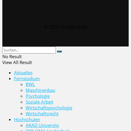
© 2026 Studihub.de
No Result
View All Result
Aktuelles
Fernstudium
BWL
Maschinenbau
Psychologie
Soziale Arbeit
Wirtschaftspsychologie
Wirtschaftsrecht
Hochschulen
AKAD University
DIPLOMA Hochschule