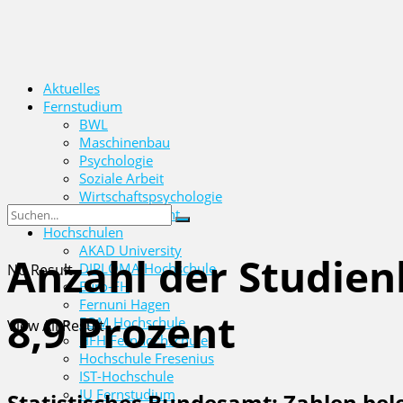
Aktuelles
Fernstudium
BWL
Maschinenbau
Psychologie
Soziale Arbeit
Wirtschaftspsychologie
Wirtschaftsrecht
Hochschulen
AKAD University
Anzahl der Studien
DIPLOMA Hochschule
No Result
Euro-FH
Fernuni Hagen
8,9 Prozent
FOM Hochschule
View All Result
HFH Fernhochschule
Hochschule Fresenius
IST-Hochschule
IU Fernstudium
Statistisches Bundesamt: Zahlen bel