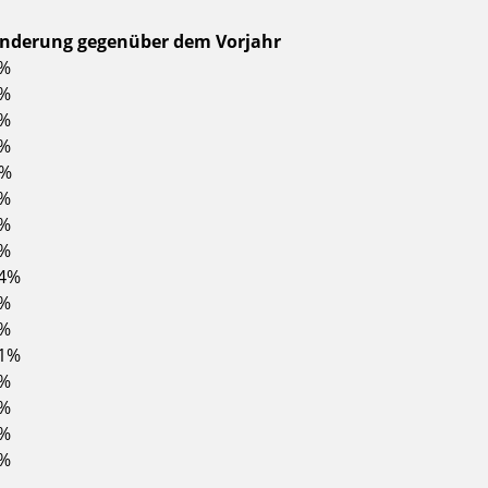
nderung gegenüber dem Vorjahr
0%
3%
2%
8%
3%
6%
6%
8%
,4%
5%
4%
,1%
9%
1%
5%
6%