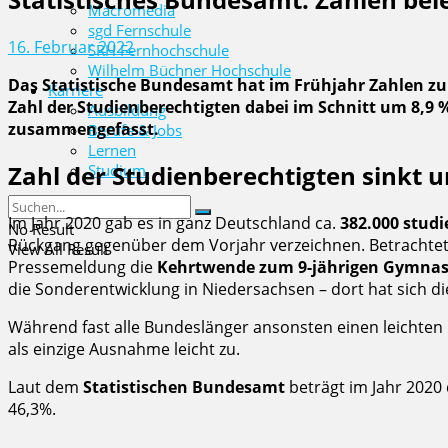
Macromedia
sgd Fernschule
16. Februar 2022
SRH Fernhochschule
Wilhelm Büchner Hochschule
Das Statistische Bundesamt hat im Frühjahr Zahlen zu
Karriere
Zahl der Studienberechtigten dabei im Schnitt um 8,9
Ausbildung
zusammengefasst.
Berufe & Jobs
Lernen
Zahl der Studienberechtigten sinkt 
Studium
Im Jahr 2020 gab es in ganz Deutschland ca.
382.000 stud
No Result
Rückgang gegenüber dem Vorjahr verzeichnen. Betrachtet 
View All Result
Pressemeldung die
Kehrtwende zum 9-jährigen Gymna
die Sonderentwicklung in Niedersachsen – dort hat sich d
Während fast alle Bundeslänger ansonsten einen leichten
als einzige Ausnahme leicht zu.
Laut dem
Statistischen Bundesamt
beträgt im Jahr 2020
46,3%.