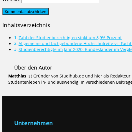
Inhaltsverzeichnis
Zahl der Studienberechtigten sinkt um 8,9% Prozent
Allgemeine und fachgebundene Hochschulreife vs. Fachh
Studienberechtigte im Jahr 2020: Bundesländer im Vergl
Über den Autor
Matthias
ist Gründer von Studihub.de und hier als Redakteur 
Studentenleben in- und auswendig. In verschiedenen Beiträgen
Unternehmen